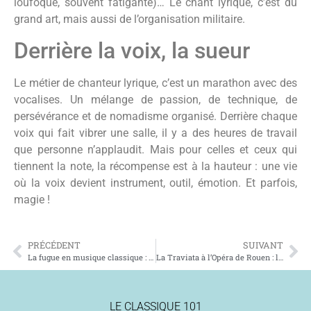
loufoque, souvent fatigante)… Le chant lyrique, c’est du
grand art, mais aussi de l’organisation militaire.
Derrière la voix, la sueur
Le métier de chanteur lyrique, c’est un marathon avec des
vocalises. Un mélange de passion, de technique, de
persévérance et de nomadisme organisé. Derrière chaque
voix qui fait vibrer une salle, il y a des heures de travail
que personne n’applaudit. Mais pour celles et ceux qui
tiennent la note, la récompense est à la hauteur : une vie
où la voix devient instrument, outil, émotion. Et parfois,
magie !
PRÉCÉDENT
SUIVANT
La fugue en musique classique : ce casse-tête génial qui fait tourner les têtes
La Traviata à l’Opéra de Rouen : le grand retour d’un opéra cultissime !
LE CLASSIQUE 101